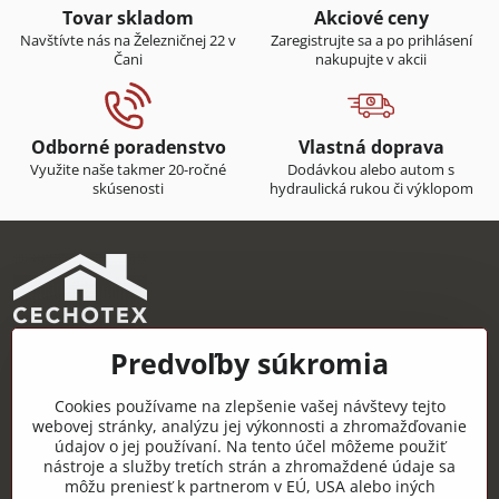
Tovar skladom
Akciové ceny
Navštívte nás na Železničnej 22 v
Zaregistrujte sa a po prihlásení
Čani
nakupujte v akcii
Odborné poradenstvo
Vlastná doprava
Využite naše takmer 20-ročné
Dodávkou alebo autom s
skúsenosti
hydraulická rukou či výklopom
Predvoľby súkromia
CECHOTEX s.r.o.
Železničná 22, 044 14 Čaňa
Cookies používame na zlepšenie vašej návštevy tejto
IČO: 48181757
webovej stránky, analýzu jej výkonnosti a zhromažďovanie
údajov o jej používaní. Na tento účel môžeme použiť
DIČ: 2120085451
nástroje a služby tretích strán a zhromaždené údaje sa
môžu preniesť k partnerom v EÚ, USA alebo iných
IČ DPH: SK2120085451