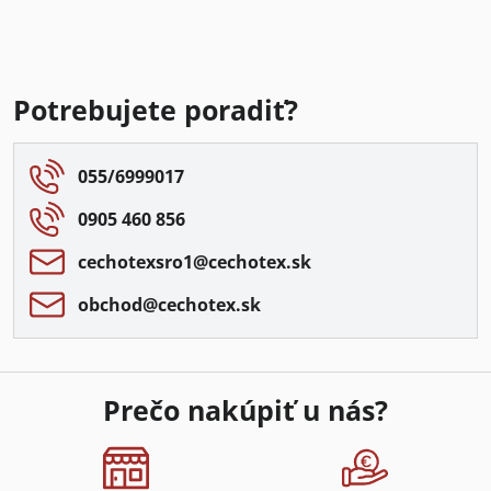
Potrebujete poradiť?
055/6999017
0905 460 856
cechotexsro1​@cechotex​.sk
obchod​@cechotex​.sk
Prečo nakúpiť u nás?