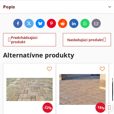
Popis
Facebook
Twitter
Bluesky
Pinterest
Reddit
LinkedIn
WhatsApp
E-
mail
Predchádzajúci
Nasledujúci produkt
produkt
Alternatívne produkty
22%
18%