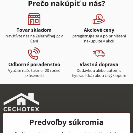
Prečo nakúpiť u nás?
Tovar skladom
Akciové ceny
Navštívte nás na Železničnej 22 v
Zaregistrujte sa a po prihlásení
Čani
nakupujte v akcii
Odborné poradenstvo
Vlastná doprava
Využite naše takmer 20-ročné
Dodávkou alebo autom s
skúsenosti
hydraulická rukou či výklopom
Predvoľby súkromia
CECHOTEX s.r.o.
Železničná 22, 044 14 Čaňa