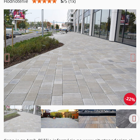
5
/
5
(
1
x)
Hodnotenie
22%