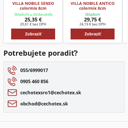
VILLA NOBILE SENSO
VILLA NOBILE ANTICO
colormix 8cm
colormix 8cm
Skladom u dodavateľa
Skladom
25,35 €
29,75 €
20,61 €
bez DPH
24,19 €
bez DPH
Zobraziť
Zobraziť
Potrebujete poradiť?
055/6999017
0905 460 856
cechotexsro1​@cechotex​.sk
obchod​@cechotex​.sk