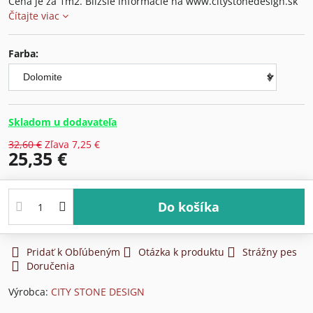
Cena je za 1m2. Bližšie informácie na www.citystonedesign.sk
Čítajte viac
Farba:
Skladom u dodavateľa
32,60 €
Zľava
7,25 €
25,35 €
Do košíka
Pridať k Obľúbeným
Otázka k produktu
Strážny pes
Doručenia
Výrobca:
CITY STONE DESIGN