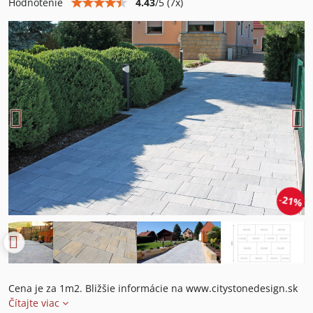
4.43
/
5
(
7
x)
Hodnotenie
21%
Cena je za 1m2. Bližšie informácie na www.citystonedesign.sk
Čítajte viac