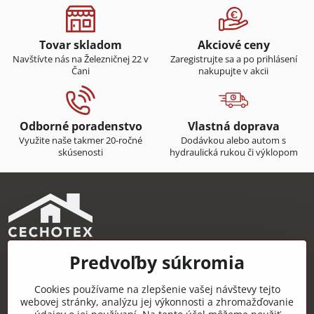
Tovar skladom
Akciové ceny
Navštívte nás na Železničnej 22 v
Zaregistrujte sa a po prihlásení
Čani
nakupujte v akcii
Odborné poradenstvo
Vlastná doprava
Využite naše takmer 20-ročné
Dodávkou alebo autom s
skúsenosti
hydraulická rukou či výklopom
Predvoľby súkromia
CECHOTEX s.r.o.
Železničná 22, 044 14 Čaňa
Cookies používame na zlepšenie vašej návštevy tejto
IČO: 48181757
webovej stránky, analýzu jej výkonnosti a zhromažďovanie