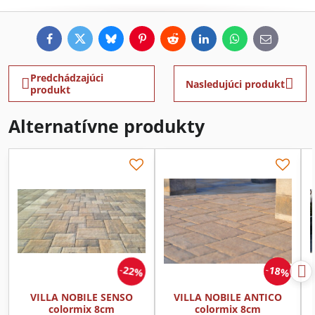
Facebook
Twitter
Bluesky
Pinterest
Reddit
LinkedIn
WhatsApp
E-
mail
Predchádzajúci
Nasledujúci produkt
produkt
Alternatívne produkty
22%
18%
VILLA NOBILE SENSO
VILLA NOBILE ANTICO
colormix 8cm
colormix 8cm