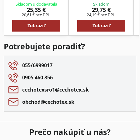
Skladom u dodavateľa
Skladom
25,35 €
29,75 €
20,61 €
bez DPH
24,19 €
bez DPH
Zobraziť
Zobraziť
Potrebujete poradiť?
055/6999017
0905 460 856
cechotexsro1​@cechotex​.sk
obchod​@cechotex​.sk
Prečo nakúpiť u nás?