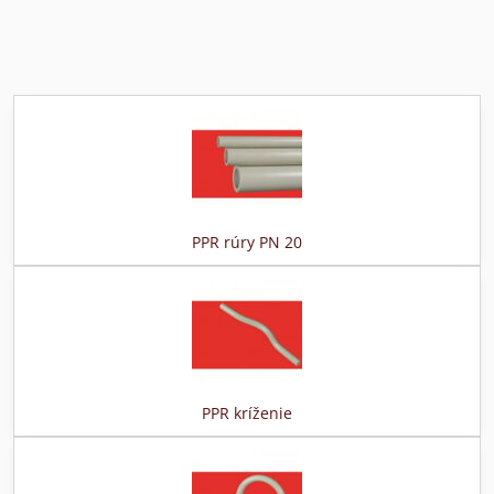
PPR rúry PN 20
PPR kríženie