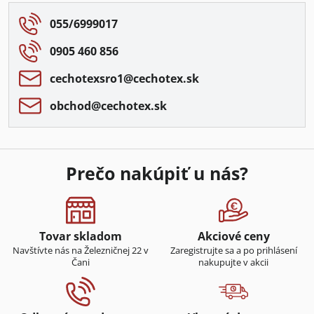
055/6999017
0905 460 856
cechotexsro1​@cechotex​.sk
obchod​@cechotex​.sk
Prečo nakúpiť u nás?
Tovar skladom
Akciové ceny
Navštívte nás na Železničnej 22 v
Zaregistrujte sa a po prihlásení
Čani
nakupujte v akcii