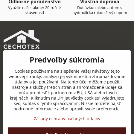
Odborné poradenstvo
Vlastná doprava
Využite naše takmer 20-ročné
Dodávkou alebo autom s
skúsenosti
hydraulická rukou či výklopom
Predvoľby súkromia
CECHOTEX s.r.o.
Železničná 22, 044 14 Čaňa
Cookies používame na zlepšenie vašej návštevy tejto
IČO: 48181757
webovej stránky, analýzu jej výkonnosti a zhromažďovanie
údajov o jej používaní. Na tento účel môžeme použiť
DIČ: 2120085451
nástroje a služby tretích strán a zhromaždené údaje sa
môžu preniesť k partnerom v EÚ, USA alebo iných
IČ DPH: SK2120085451
krajinách. Kliknutím na „Prijať všetky cookies“ vyjadrujete
svoj súhlas s týmto spracovaním. Nižšie môžete nájsť
Užitočné odkazy
podrobné informácie alebo upraviť svoje preferencie.
Zásady ochrany osobných údajov