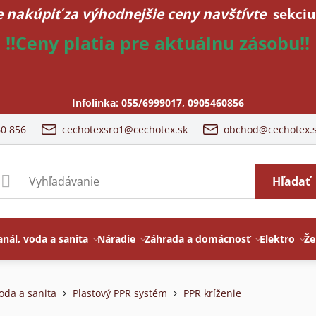
 nakúpiť za výhodnejšie ceny navštívte
sekciu
!!Ceny platia pre aktuálnu zásobu!!
Infolinka:
055/6999017
,
0905460856
60 856
cechotexsro1@cechotex.sk
obchod@cechotex.
Hľadať
anál, voda a sanita
Náradie
Záhrada a domácnosť
Elektro
Že
oda a sanita
Plastový PPR systém
PPR kríženie