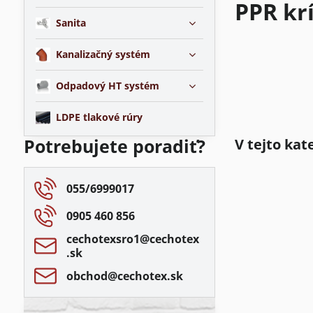
PPR kr
Sanita
Kanalizačný systém
Odpadový HT systém
LDPE tlakové rúry
Potrebujete poradiť?
055/6999017
0905 460 856
cechotexsro1​@cechotex​
.sk
obchod​@cechotex​.sk