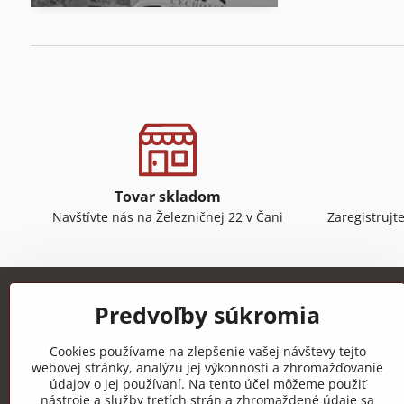
Tovar skladom
Navštívte nás na Železničnej 22 v Čani
Zaregistrujt
Predvoľby súkromia
Cookies používame na zlepšenie vašej návštevy tejto
webovej stránky, analýzu jej výkonnosti a zhromažďovanie
údajov o jej používaní. Na tento účel môžeme použiť
CECHOTEX s.r.o.
nástroje a služby tretích strán a zhromaždené údaje sa