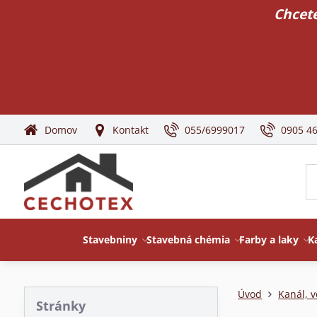
Chcete
Domov
Kontakt
055/6999017
0905 4
Stavebniny
Stavebná chémia
Farby a laky
K
Úvod
Kanál, v
Stránky