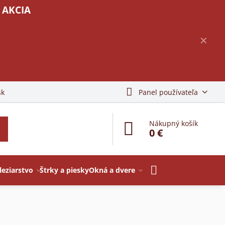
 AKCIA
✕
sk
Panel používateľa
Nákupný košík
0 €
leziarstvo
Štrky a piesky
Okná a dvere