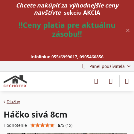
Chcete nakúpiť za výhodnejšie ceny
navštívte
sekciu AKCIA
!!Ceny platia pre aktuálnu
✕
zásobu!!
Infolinka:
055/6999017
,
0905460856
Panel používateľa
Dlažby
Háčko sivá 8cm
5
/
5
(
1
x)
Hodnotenie