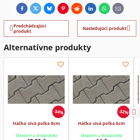
Facebook
Twitter
Bluesky
Pinterest
Reddit
LinkedIn
WhatsApp
E-
mail
Predchádzajúci
Nasledujúci produkt
produkt
Alternatívne produkty
34%
32%
Háčko sivá polka 8cm
Háčko sivá polka 6cm
Skladom u dodavateľa
Skladom u dodavateľa