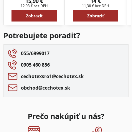
15,90 €
14 €
12,93 €
bez DPH
11,38 €
bez DPH
Zobraziť
Zobraziť
Potrebujete poradiť?
055/6999017
0905 460 856
cechotexsro1​@cechotex​.sk
obchod​@cechotex​.sk
Prečo nakúpiť u nás?