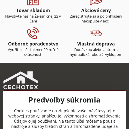
Tovar skladom
Akciové ceny
Navštívte nás na Železničnej 22 v
Zaregistrujte sa a po prihlásení
Čani
nakupujte v akcii
Odborné poradenstvo
Vlastná doprava
Využite naše takmer 20-ročné
Dodávkou alebo autom s
skúsenosti
hydraulická rukou či výklopom
Predvoľby súkromia
CECHOTEX s.r.o.
Železničná 22, 044 14 Čaňa
Cookies používame na zlepšenie vašej návštevy tejto
IČO: 48181757
webovej stránky, analýzu jej výkonnosti a zhromažďovanie
údajov o jej používaní. Na tento účel môžeme použiť
DIČ: 2120085451
nástroje a služby tretích strán a zhromaždené údaje sa